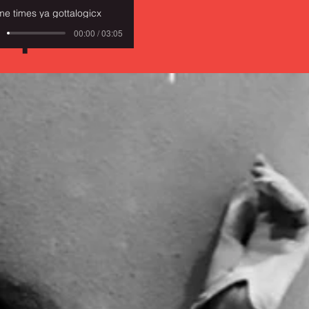
ント
me times ya gottalogicx
00:00 / 03:05