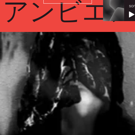
クアンビエ
so