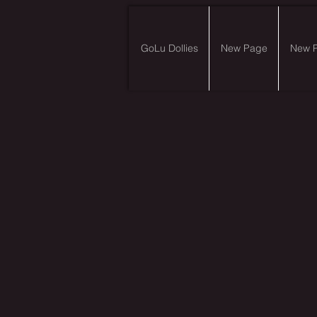
GoLu Dollies
New Page
New 