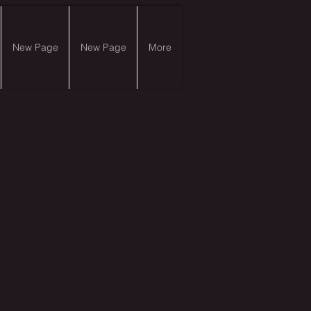
New Page
New Page
More